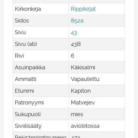
Kirkonkirja
Rippikirjat
Sidos
852a
Sivu
43
Sivu (ab)
43B
Rivi
6
Asuinpaikka
Käkisalmi
Ammatti
Vapautettu
Etunimi
Kapiton
Patronyymi
Matvejev
Sukupuoli
mies
Siviilisääty
avioliitossa
Rekisteröintinumero
472