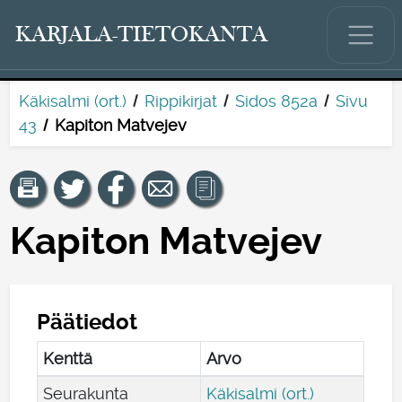
KARJALA-TIETOKANTA
Käkisalmi (ort.)
Rippikirjat
Sidos 852a
Sivu
43
Kapiton Matvejev
Kapiton Matvejev
Päätiedot
Kenttä
Arvo
Seurakunta
Käkisalmi (ort.)