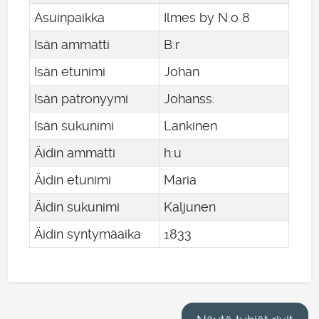
Asuinpaikka
Ilmes by N:o 8
Isän ammatti
B:r
Isän etunimi
Johan
Isän patronyymi
Johanss:
Isän sukunimi
Lankinen
Äidin ammatti
h:u
Äidin etunimi
Maria
Äidin sukunimi
Kaljunen
Äidin syntymäaika
1833