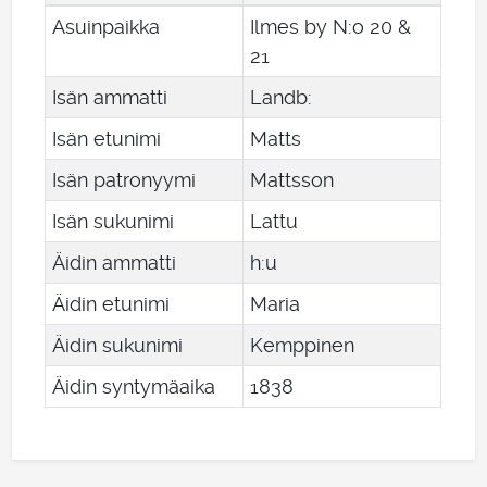
Asuinpaikka
Ilmes by N:o 20 &
21
Isän ammatti
Landb:
Isän etunimi
Matts
Isän patronyymi
Mattsson
Isän sukunimi
Lattu
Äidin ammatti
h:u
Äidin etunimi
Maria
Äidin sukunimi
Kemppinen
Äidin syntymäaika
1838