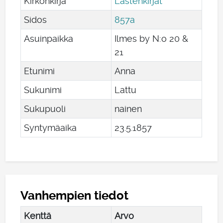
Kirkonkirja
Lastenkirjat
Sidos
857a
Asuinpaikka
Ilmes by N:o 20 &
21
Etunimi
Anna
Sukunimi
Lattu
Sukupuoli
nainen
Syntymäaika
23
.
5
.
1857
Vanhempien tiedot
Kenttä
Arvo