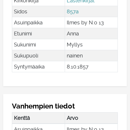
Kirkonkirja
Lastenkirjat
Sidos
857a
Asuinpaikka
Ilmes by N:o 13
Etunimi
Anna
Sukunimi
Myllys
Sukupuoli
nainen
Syntymäaika
8
.
10
.
1857
Vanhempien tiedot
Kenttä
Arvo
Asuinpaikka
Ilmes by N:o 13