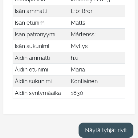
Isän ammatti
L:b: Bror
Isän etunimi
Matts
Isän patronyymi
Mårtenss:
Isän sukunimi
Myllys
Äidin ammatti
h:u
Äidin etunimi
Maria
Äidin sukunimi
Kontiainen
Äidin syntymäaika
1830
Näytä tyhjät rivit