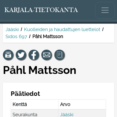
KARJALA-TIETOKANTA
Jääski
Kuolleiden ja haudattujen luettelot
Sidos 697
Påhl Mattsson
Påhl Mattsson
Päätiedot
Kenttä
Arvo
Seurakunta
Jääski