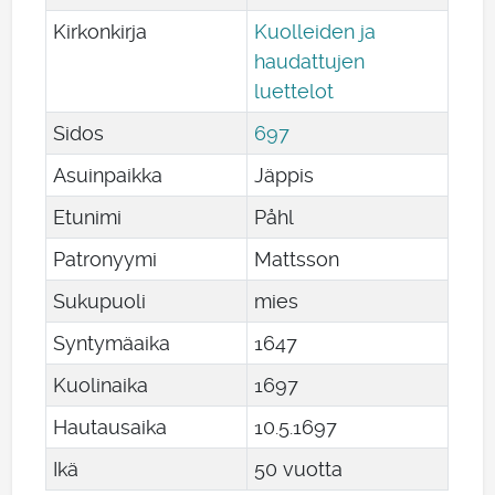
Kirkonkirja
Kuolleiden ja
haudattujen
luettelot
Sidos
697
Asuinpaikka
Jäppis
Etunimi
Påhl
Patronyymi
Mattsson
Sukupuoli
mies
Syntymäaika
1647
Kuolinaika
1697
Hautausaika
10
.
5
.
1697
Ikä
50 vuotta