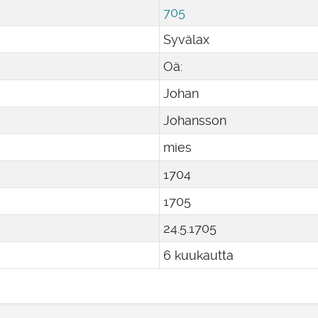
705
Syvälax
Oä:
Johan
Johansson
mies
1704
1705
24
.
5
.
1705
6 kuukautta