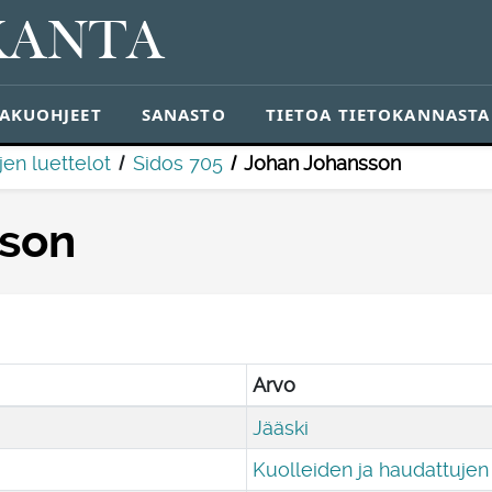
KANTA
AKUOHJEET
SANASTO
TIETOA TIETOKANNASTA
jen luettelot
Sidos 705
Johan Johansson
sson
Arvo
Jääski
Kuolleiden ja haudattujen 