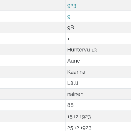
923
9
9B
1
Huhtervu 13
Aune
Kaarina
Lätti
nainen
88
15
.
12
.
1923
25
.
12
.
1923