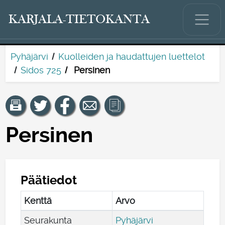
KARJALA-TIETOKANTA
Pyhäjärvi
Kuolleiden ja haudattujen luettelot
Sidos 725
Persinen
Persinen
Päätiedot
Kenttä
Arvo
Seurakunta
Pyhäjärvi