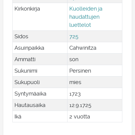
Kirkonkirja
Kuolleiden ja
haudattujen
luettelot
Sidos
725
Asuinpaikka
Cahwinitza
Ammatti
son
Sukunimi
Persinen
Sukupuoli
mies
Syntymäaika
1723
Hautausaika
12
.
9
.
1725
Ikä
2 vuotta