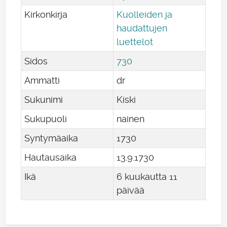
Kirkonkirja
Kuolleiden ja
haudattujen
luettelot
Sidos
730
Ammatti
dr
Sukunimi
Kiski
Sukupuoli
nainen
Syntymäaika
1730
Hautausaika
13
.
9
.
1730
Ikä
6 kuukautta 11
päivää