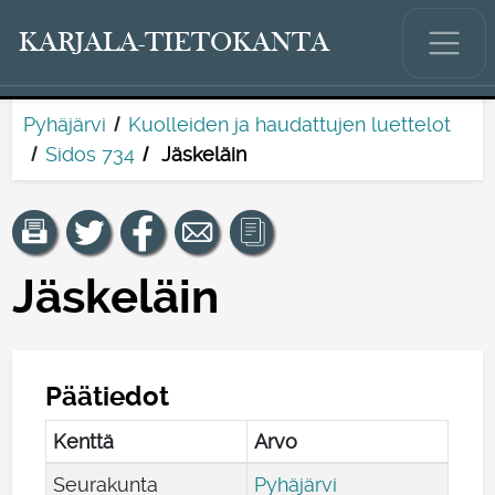
KARJALA-TIETOKANTA
Pyhäjärvi
Kuolleiden ja haudattujen luettelot
Sidos 734
Jäskeläin
Jäskeläin
Päätiedot
Kenttä
Arvo
Seurakunta
Pyhäjärvi