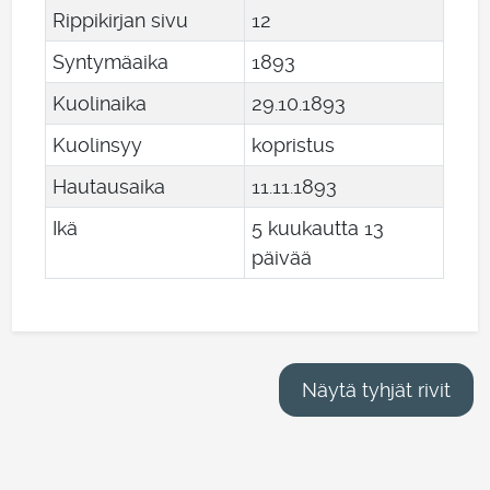
Rippikirjan sivu
12
Syntymäaika
1893
Kuolinaika
29
.
10
.
1893
Kuolinsyy
kopristus
Hautausaika
11
.
11
.
1893
Ikä
5 kuukautta 13
päivää
Näytä tyhjät rivit