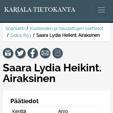
KARJALA-TIETOKANTA
Soanlahti
Kuolleiden ja haudattujen luettelot
Sidos 893
Saara Lydia Heikint. Airaksinen
Saara Lydia Heikint.
Airaksinen
Päätiedot
Kenttä
Arvo