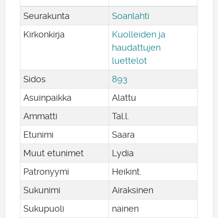
Seurakunta
Soanlahti
Kirkonkirja
Kuolleiden ja
haudattujen
luettelot
Sidos
893
Asuinpaikka
Alattu
Ammatti
Tal.l.
Etunimi
Saara
Muut etunimet
Lydia
Patronyymi
Heikint.
Sukunimi
Airaksinen
Sukupuoli
nainen