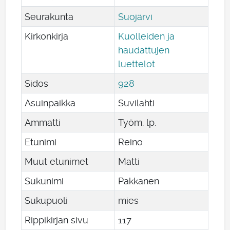
Seurakunta
Suojärvi
Kirkonkirja
Kuolleiden ja
haudattujen
luettelot
Sidos
928
Asuinpaikka
Suvilahti
Ammatti
Työm. lp.
Etunimi
Reino
Muut etunimet
Matti
Sukunimi
Pakkanen
Sukupuoli
mies
Rippikirjan sivu
117