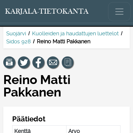
KARJALA-TIETOKANTA
Suojärvi
Kuolleiden ja haudattujen luettelot
Sidos 928
Reino Matti Pakkanen
Reino Matti
Pakkanen
Päätiedot
Kenttä
Arvo