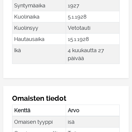
Syntymäaika
1927
Kuolinaika
5
.
1
.
1928
Kuolinsyy
Vetotauti
Hautausaika
15
.
1
.
1928
Ikä
4 kuukautta 27
päivää
Omaisten tiedot
Kenttä
Arvo
Omaisen tyyppi
isä