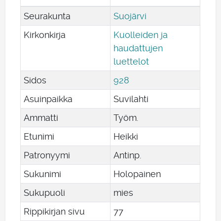
Seurakunta
Suojärvi
Kirkonkirja
Kuolleiden ja
haudattujen
luettelot
Sidos
928
Asuinpaikka
Suvilahti
Ammatti
Työm.
Etunimi
Heikki
Patronyymi
Antinp.
Sukunimi
Holopainen
Sukupuoli
mies
Rippikirjan sivu
77