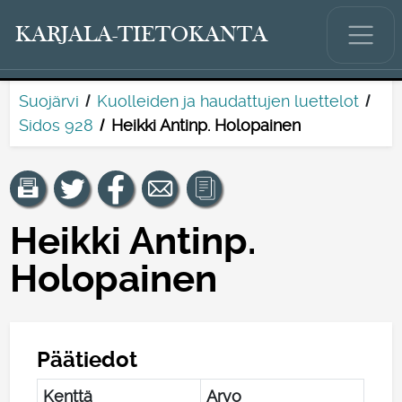
KARJALA-TIETOKANTA
Suojärvi
Kuolleiden ja haudattujen luettelot
Sidos 928
Heikki Antinp. Holopainen
Heikki Antinp.
Holopainen
Päätiedot
Kenttä
Arvo