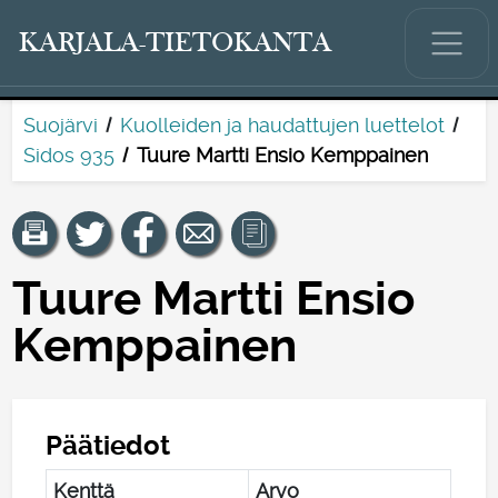
KARJALA-TIETOKANTA
Suojärvi
Kuolleiden ja haudattujen luettelot
Sidos 935
Tuure Martti Ensio Kemppainen
Tuure Martti Ensio
Kemppainen
Päätiedot
Kenttä
Arvo