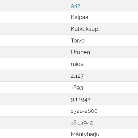
942
Kaipaa
Kulkukaup.
Toivo
Utunen
mies
2:127
1893
9
.
1
.
1942
1521-2600
18
.
1
.
1942
Mäntyharju