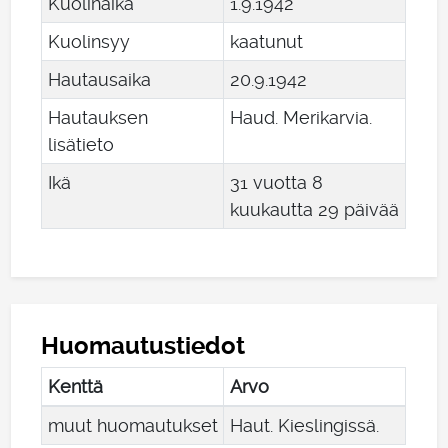
Kuolinaika
1
.
9
.
1942
Kuolinsyy
kaatunut
Hautausaika
20
.
9
.
1942
Hautauksen
Haud. Merikarvia.
lisätieto
Ikä
31 vuotta 8
kuukautta 29 päivää
Huomautustiedot
Kenttä
Arvo
muut huomautukset
Haut. Kieslingissä.