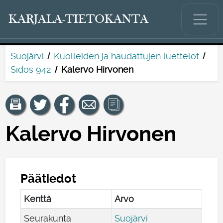
KARJALA-TIETOKANTA
Suojärvi
Kuolleiden ja haudattujen luettelot
Sidos 942
Kalervo Hirvonen
Kalervo Hirvonen
Päätiedot
Kenttä
Arvo
Seurakunta
Suojärvi