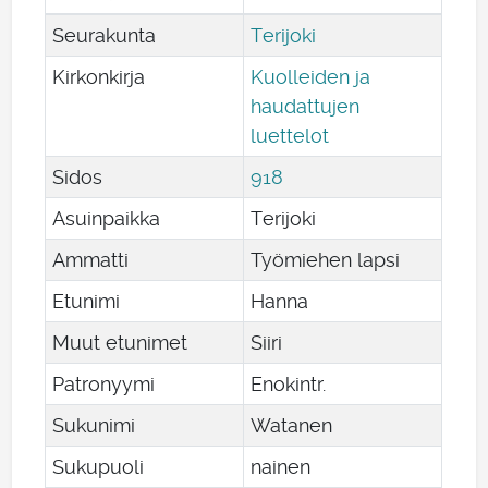
Seurakunta
Terijoki
Kirkonkirja
Kuolleiden ja
haudattujen
luettelot
Sidos
918
Asuinpaikka
Terijoki
Ammatti
Työmiehen lapsi
Etunimi
Hanna
Muut etunimet
Siiri
Patronyymi
Enokintr.
Sukunimi
Watanen
Sukupuoli
nainen