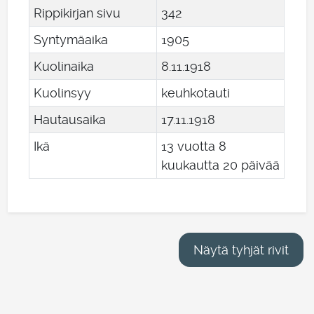
Rippikirjan sivu
342
Syntymäaika
1905
Kuolinaika
8
.
11
.
1918
Kuolinsyy
keuhkotauti
Hautausaika
17
.
11
.
1918
Ikä
13 vuotta 8
kuukautta 20 päivää
Näytä tyhjät rivit