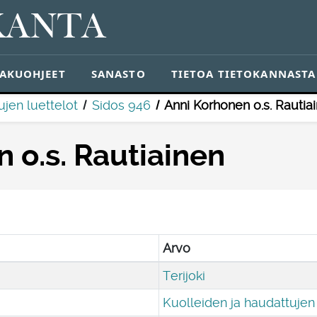
KANTA
AKUOHJEET
SANASTO
TIETOA TIETOKANNASTA
ujen luettelot
Sidos 946
Anni Korhonen o.s. Rautia
 o.s. Rautiainen
Arvo
Terijoki
Kuolleiden ja haudattujen 