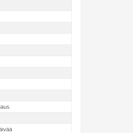
jaus
äivää