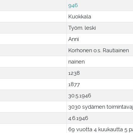
946
Kuokkala
Työm. leski
Anni
Korhonen o.s. Rautiainen
nainen
1238
1877
30
.
5
.
1946
3030 sydämen toimintava
4
.
6
.
1946
69 vuotta 4 kuukautta 5 p