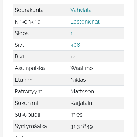
Seurakunta
Vahviala
Kirkonkirja
Lastenkirjat
Sidos
1
Sivu
408
Rivi
14
Asuinpaikka
Waalimo
Etunimi
Niklas
Patronyymi
Mattsson
Sukunimi
Karjalain
Sukupuoli
mies
Syntymäaika
31
.
3
.
1849