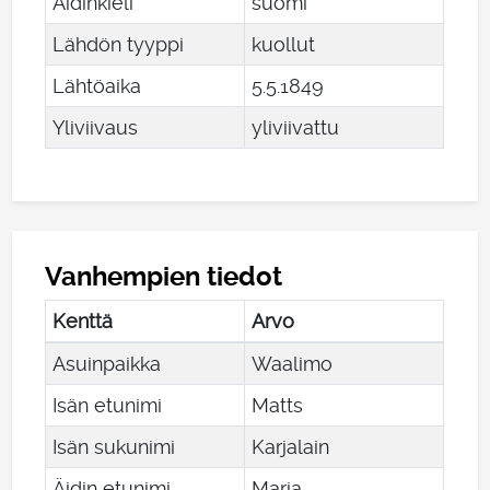
Äidinkieli
suomi
Lähdön tyyppi
kuollut
Lähtöaika
5
.
5
.
1849
Yliviivaus
yliviivattu
Vanhempien tiedot
Kenttä
Arvo
Asuinpaikka
Waalimo
Isän etunimi
Matts
Isän sukunimi
Karjalain
Äidin etunimi
Maria