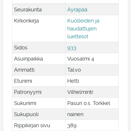
Seurakunta
Äyräpää
Kirkonkirja
Kuolleiden ja
haudattujen
luettelot
Sidos
933
Asuinpaikka
Vuosalmi 4
Ammatti
Tal.vo
Etunimi
Hetti
Patronyymi
Vilhelmintr.
Sukunimi
Pasuri o.s. Torkkel
Sukupuoli
nainen
Rippikirjan sivu
389