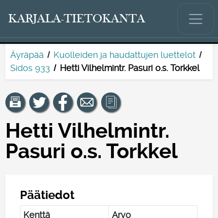
KARJALA-TIETOKANTA
Äyräpää
Kuolleiden ja haudattujen luettelot
Sidos 933
Hetti Vilhelmintr. Pasuri o.s. Torkkel
Hetti Vilhelmintr.
Pasuri o.s. Torkkel
Päätiedot
Kenttä
Arvo