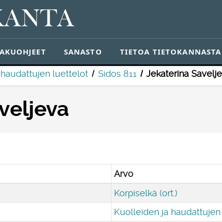
KANTA
AKUOHJEET
SANASTO
TIETOA TIETOKANNASTA
 haudattujen luettelot
Sidos 811
Jekaterina Savelj
veljeva
Arvo
Korpiselkä (ort.)
Kuolleiden ja haudattujen 