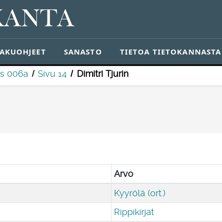
KANTA
AKUOHJEET
SANASTO
TIETOA TIETOKANNASTA
os 006a
Sivu 14
Dimitri Tjurin
Arvo
Kyyrölä (ort.)
Rippikirjat