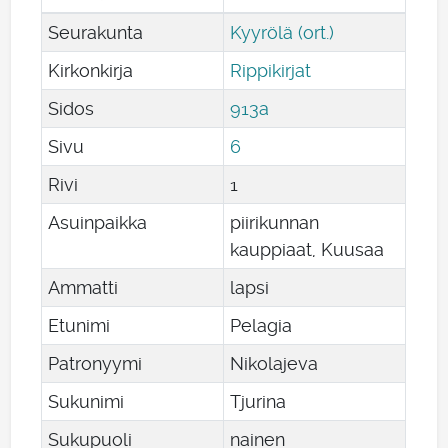
Seurakunta
Kyyrölä (ort.)
Kirkonkirja
Rippikirjat
Sidos
913a
Sivu
6
Rivi
1
Asuinpaikka
piirikunnan
kauppiaat, Kuusaa
Ammatti
lapsi
Etunimi
Pelagia
Patronyymi
Nikolajeva
Sukunimi
Tjurina
Sukupuoli
nainen