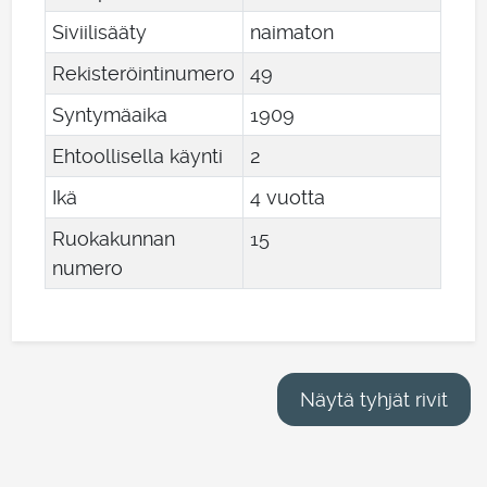
Siviilisääty
naimaton
Rekisteröintinumero
49
Syntymäaika
1909
Ehtoollisella käynti
2
Ikä
4 vuotta
Ruokakunnan
15
numero
Näytä tyhjät rivit