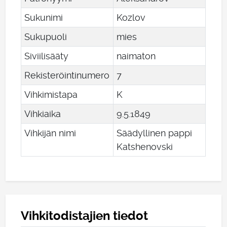
Sukunimi
Kozlov
Sukupuoli
mies
Siviilisääty
naimaton
Rekisteröintinumero
7
Vihkimistapa
K
Vihkiaika
9
.
5
.
1849
Vihkijän nimi
Säädyllinen pappi
Katshenovski
Vihkitodistajien tiedot