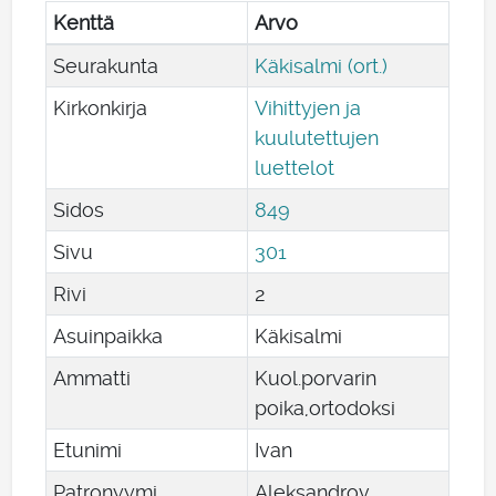
Kenttä
Arvo
Seurakunta
Käkisalmi (ort.)
Kirkonkirja
Vihittyjen ja
kuulutettujen
luettelot
Sidos
849
Sivu
301
Rivi
2
Asuinpaikka
Käkisalmi
Ammatti
Kuol.porvarin
poika,ortodoksi
Etunimi
Ivan
Patronyymi
Aleksandrov