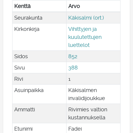
Kenttä
Arvo
Seurakunta
Käkisalmi (ort.)
Kirkonkirja
Vihittyjen ja
kuulutettujen
luettelot
Sidos
852
Sivu
388
Rivi
1
Asuinpaikka
Käkisalmen
invalidijoukkue
Ammatti
Rivimies valtion
kustannuksella
Etunimi
Fadei