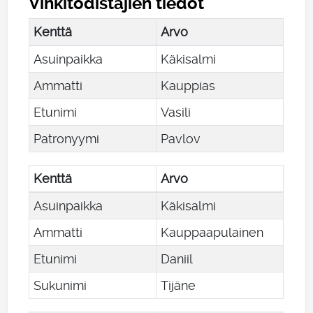
Vihkitodistajien tiedot
Kenttä
Arvo
Asuinpaikka
Käkisalmi
Ammatti
Kauppias
Etunimi
Vasili
Patronyymi
Pavlov
Kenttä
Arvo
Asuinpaikka
Käkisalmi
Ammatti
Kauppaapulainen
Etunimi
Daniil
Sukunimi
Tijäne