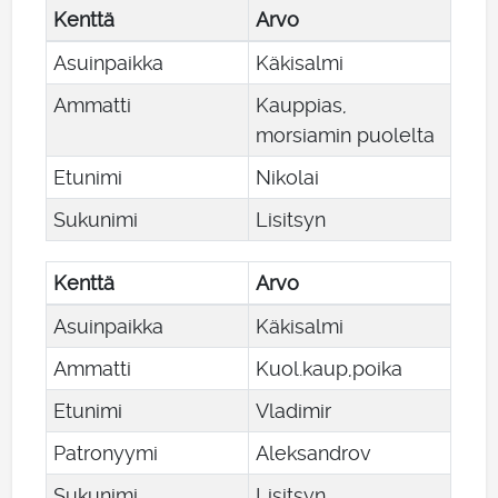
Kenttä
Arvo
Asuinpaikka
Käkisalmi
Ammatti
Kauppias,
morsiamin puolelta
Etunimi
Nikolai
Sukunimi
Lisitsyn
Kenttä
Arvo
Asuinpaikka
Käkisalmi
Ammatti
Kuol.kaup,poika
Etunimi
Vladimir
Patronyymi
Aleksandrov
Sukunimi
Lisitsyn