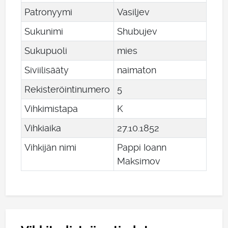
Patronyymi
Vasiljev
Sukunimi
Shubujev
Sukupuoli
mies
Siviilisääty
naimaton
Rekisteröintinumero
5
Vihkimistapa
K
Vihkiaika
27
.
10
.
1852
Vihkijän nimi
Pappi Ioann
Maksimov