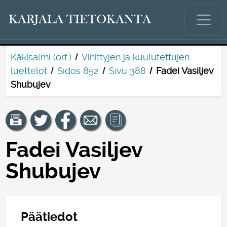
KARJALA-TIETOKANTA
Käkisalmi (ort.)
Vihittyjen ja kuulutettujen
luettelot
Sidos 852
Sivu 388
Fadei Vasiljev
Shubujev
Fadei Vasiljev
Shubujev
Päätiedot