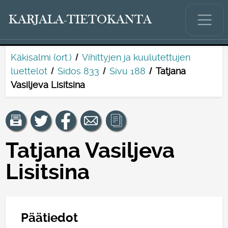
KARJALA-TIETOKANTA
Käkisalmi (ort.)
Vihittyjen ja kuulutettujen
luettelot
Sidos 833
Sivu 188
Tatjana
Vasiljeva Lisitsina
Tatjana Vasiljeva
Lisitsina
Päätiedot