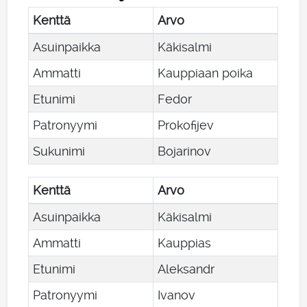
Kenttä
Arvo
Asuinpaikka
Käkisalmi
Ammatti
Kauppiaan poika
Etunimi
Fedor
Patronyymi
Prokofijev
Sukunimi
Bojarinov
Kenttä
Arvo
Asuinpaikka
Käkisalmi
Ammatti
Kauppias
Etunimi
Aleksandr
Patronyymi
Ivanov