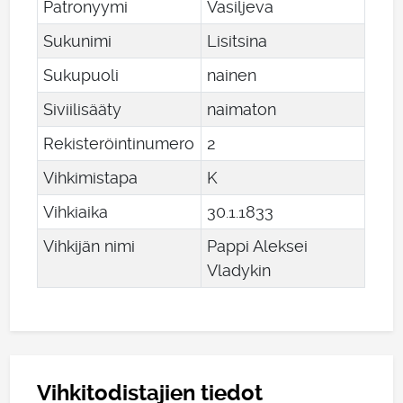
Patronyymi
Vasiljeva
Sukunimi
Lisitsina
Sukupuoli
nainen
Siviilisääty
naimaton
Rekisteröintinumero
2
Vihkimistapa
K
Vihkiaika
30
.
1
.
1833
Vihkijän nimi
Pappi Aleksei
Vladykin
Vihkitodistajien tiedot