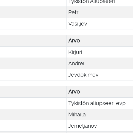
Tykistön Aliupseeri
Petr
Vasiljev
Arvo
Kirjuri
Andrei
Jevdokimov
Arvo
Tykistön aliupseeri evp.
Mihaila
Jemeljanov