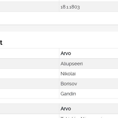
18
.
1
.
1803
t
Arvo
Aliupseeri
Nikolai
Borisov
Gandin
Arvo