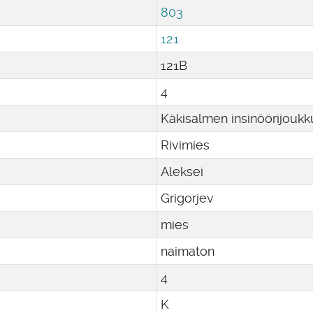
803
121
121B
4
Käkisalmen insinöörijouk
Rivimies
Aleksei
Grigorjev
mies
naimaton
4
K