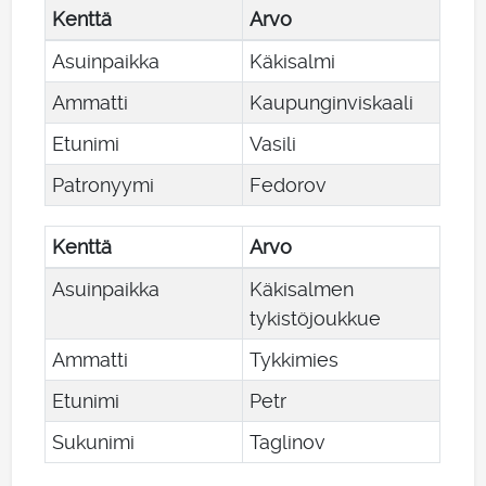
Kenttä
Arvo
Asuinpaikka
Käkisalmi
Ammatti
Kaupunginviskaali
Etunimi
Vasili
Patronyymi
Fedorov
Kenttä
Arvo
Asuinpaikka
Käkisalmen
tykistöjoukkue
Ammatti
Tykkimies
Etunimi
Petr
Sukunimi
Taglinov