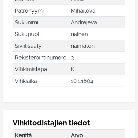
Patronyymi
Mihailova
Sukunimi
Andrejeva
Sukupuoli
nainen
Siviilisääty
naimaton
Rekisteröintinumero
3
Vihkimistapa
K
Vihkiaika
10
.
1
.
1804
Vihkitodistajien tiedot
Kenttä
Arvo