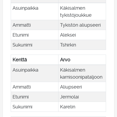
Asuinpaikka
Käkisalmen
tykistöjoukkue
Ammatti
Tykistön aliupseeri
Etunimi
Aleksei
Sukunimi
Tshirkin
Kenttä
Arvo
Asuinpaikka
Käkisalmen
karnisoonipataljoon
Ammatti
Aliupseeri
Etunimi
Jermolai
Sukunimi
Karelin