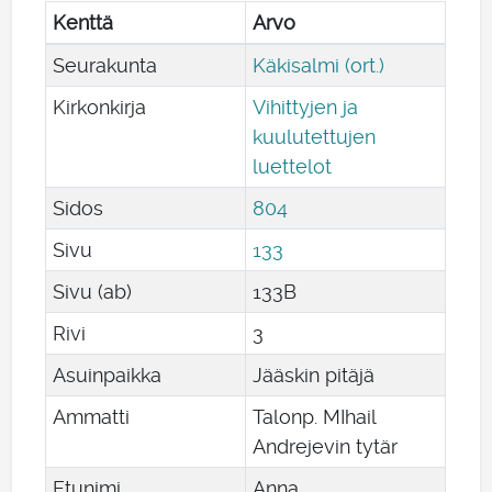
Kenttä
Arvo
Seurakunta
Käkisalmi (ort.)
Kirkonkirja
Vihittyjen ja
kuulutettujen
luettelot
Sidos
804
Sivu
133
Sivu (ab)
133B
Rivi
3
Asuinpaikka
Jääskin pitäjä
Ammatti
Talonp. MIhail
Andrejevin tytär
Etunimi
Anna