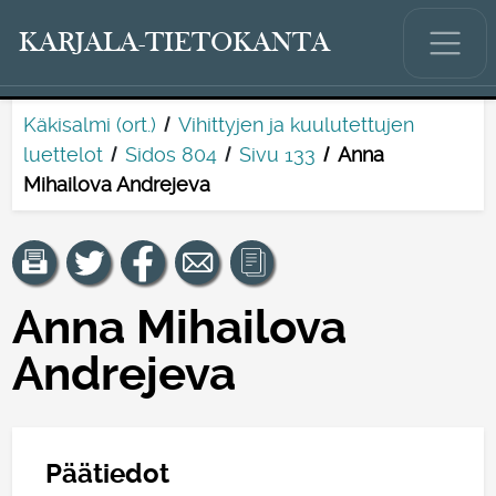
KARJALA-TIETOKANTA
Käkisalmi (ort.)
Vihittyjen ja kuulutettujen
luettelot
Sidos 804
Sivu 133
Anna
Mihailova Andrejeva
Anna Mihailova
Andrejeva
Päätiedot