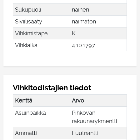
Sukupuoli
nainen
Siviilisääty
naimaton
Vihkimistapa
K
Vihkiaika
4
.
10
.
1797
Vihkitodistajien tiedot
Kenttä
Arvo
Asuinpaikka
Pihkovan
rakuunarykmentti
Ammatti
Luutnantti