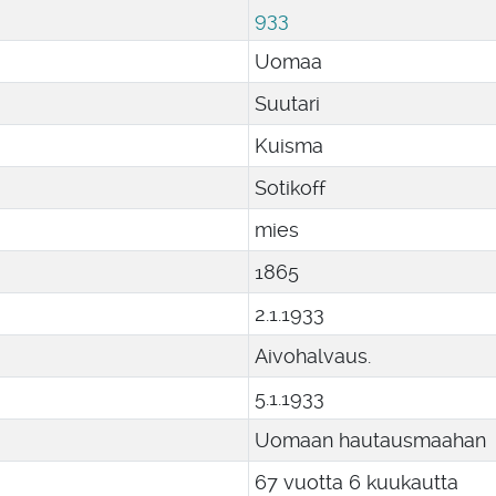
933
Uomaa
Suutari
Kuisma
Sotikoff
mies
1865
2
.
1
.
1933
Aivohalvaus.
5
.
1
.
1933
Uomaan hautausmaahan
67 vuotta 6 kuukautta