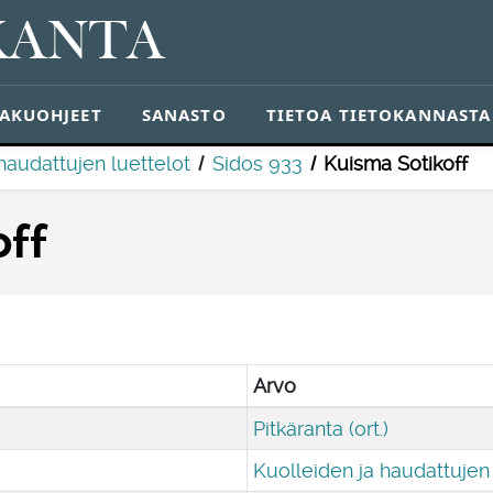
KANTA
AKUOHJEET
SANASTO
TIETOA TIETOKANNASTA
haudattujen luettelot
Sidos 933
Kuisma Sotikoff
off
Arvo
Pitkäranta (ort.)
Kuolleiden ja haudattujen 