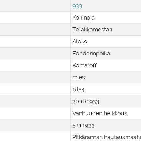
933
Koirinoja
Telakkamestari
Aleks
Feodorinpoika
Komaroff
mies
1854
30
.
10
.
1933
Vanhuuden heikkous.
5
.
11
.
1933
Pitkärannan hautausmaah