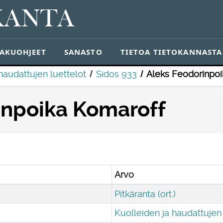
KANTA
AKUOHJEET
SANASTO
TIETOA TIETOKANNASTA
haudattujen luettelot
Sidos 933
Aleks Feodorinpoi
inpoika Komaroff
Arvo
Pitkäranta (ort.)
Kuolleiden ja haudattujen 