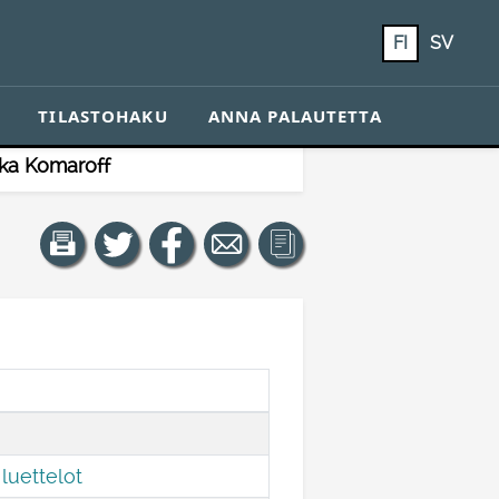
FI
SV
TILASTOHAKU
ANNA PALAUTETTA
ka Komaroff
luettelot