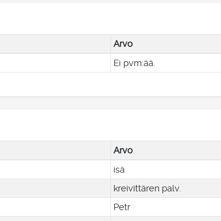
Arvo
Ei pvm:ää.
Arvo
isä
kreivittären palv.
Petr