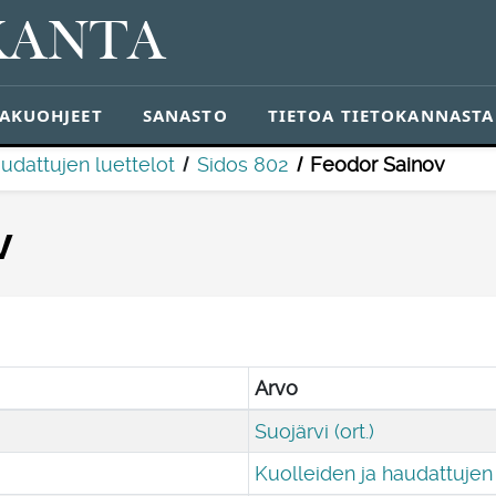
KANTA
AKUOHJEET
SANASTO
TIETOA TIETOKANNASTA
udattujen luettelot
Sidos 802
Feodor Sainov
v
Arvo
Suojärvi (ort.)
Kuolleiden ja haudattujen 