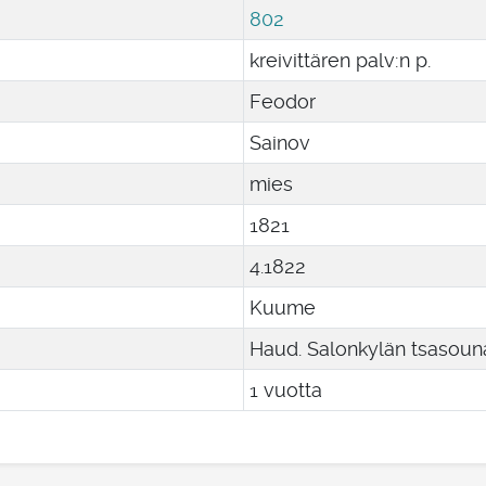
802
kreivittären palv:n p.
Feodor
Sainov
mies
1821
4
.
1822
Kuume
Haud. Salonkylän tsasouna
1 vuotta