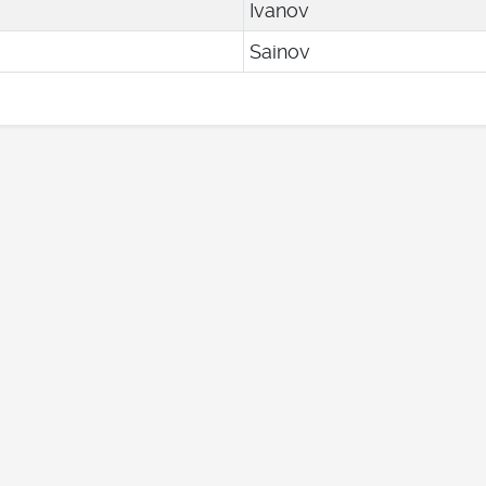
Ivanov
Sainov
Kansallisarkiston yhteystiedot
Tietoa tietosuojasta (PDF)