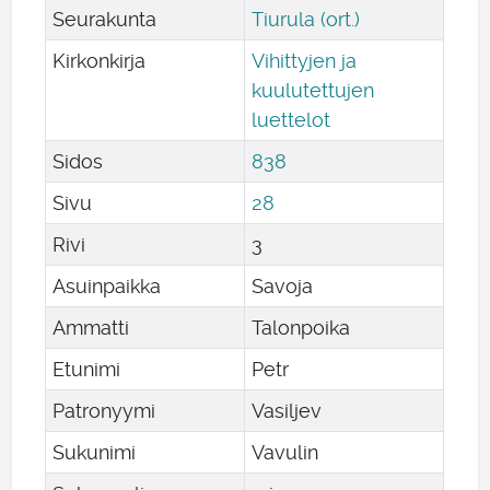
Seurakunta
Tiurula (ort.)
Kirkonkirja
Vihittyjen ja
kuulutettujen
luettelot
Sidos
838
Sivu
28
Rivi
3
Asuinpaikka
Savoja
Ammatti
Talonpoika
Etunimi
Petr
Patronyymi
Vasiljev
Sukunimi
Vavulin