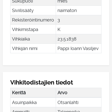
Sukupuoli
mies
Siviilisääty
naimaton
Rekisteröintinumero
3
Vihkimistapa
K
Vihkiaika
23
.
5
.
1838
Vihkijän nimi
Pappi Ioann Vasiljev
Vihkitodistajien tiedot
Kenttä
Arvo
Asuinpaikka
Otsanlahti
Ammatti
Talonpoika