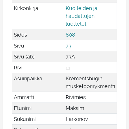
Kirkonkirja
Kuolleiden ja
haudattujen
luettelot
Sidos
808
Sivu
73
Sivu (ab)
73A
Rivi
11
Asuinpaikka
Krementshugin
musketöörirykmentti
Ammatti
Rivimies
Etunimi
Maksim
Sukunimi
Larkonov