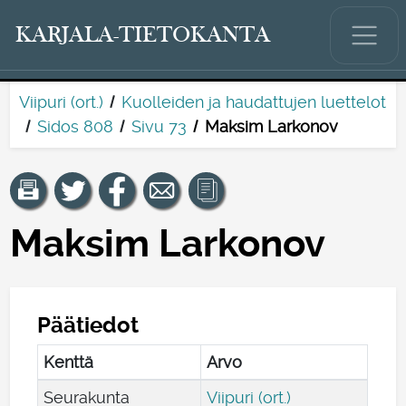
KARJALA-TIETOKANTA
Viipuri (ort.)
Kuolleiden ja haudattujen luettelot
Sidos 808
Sivu 73
Maksim Larkonov
Maksim Larkonov
Päätiedot
Kenttä
Arvo
Seurakunta
Viipuri (ort.)