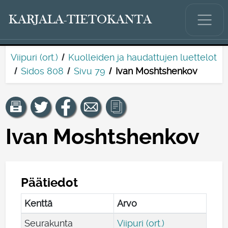
KARJALA-TIETOKANTA
Viipuri (ort.)
Kuolleiden ja haudattujen luettelot
Sidos 808
Sivu 79
Ivan Moshtshenkov
Ivan Moshtshenkov
Päätiedot
Kenttä
Arvo
Seurakunta
Viipuri (ort.)