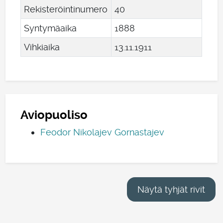
Rekisteröintinumero
40
Syntymäaika
1888
Vihkiaika
13
.
11
.
1911
Aviopuoliso
Feodor Nikolajev Gornastajev
Näytä tyhjät rivit