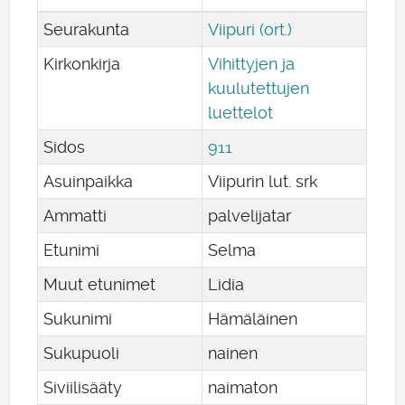
Seurakunta
Viipuri (ort.)
Kirkonkirja
Vihittyjen ja
kuulutettujen
luettelot
Sidos
911
Asuinpaikka
Viipurin lut. srk
Ammatti
palvelijatar
Etunimi
Selma
Muut etunimet
Lidia
Sukunimi
Hämäläinen
Sukupuoli
nainen
Siviilisääty
naimaton