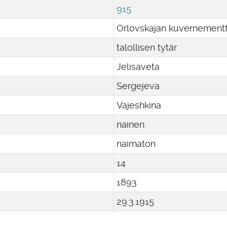
915
Orlovskajan kuvernementt
talollisen tytär
Jelisaveta
Sergejeva
Vajeshkina
nainen
naimaton
14
1893
29
.
3
.
1915