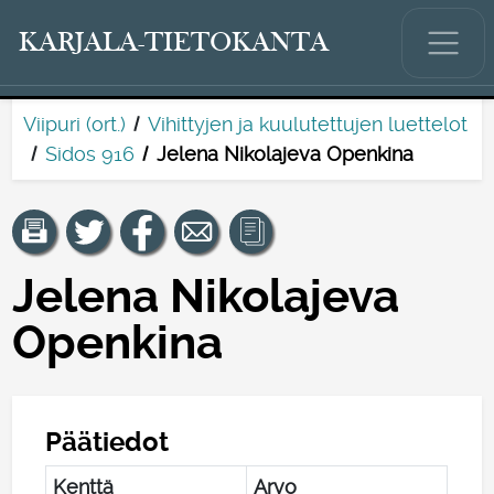
KARJALA-TIETOKANTA
Viipuri (ort.)
Vihittyjen ja kuulutettujen luettelot
Sidos 916
Jelena Nikolajeva Openkina
Jelena Nikolajeva
Openkina
Päätiedot
Kenttä
Arvo