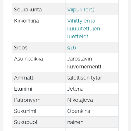
Seurakunta
Viipuri (ort.)
Kirkonkirja
Vihittyjen ja
kuulutettujen
luettelot
Sidos
916
Asuinpaikka
Jaroslavin
kuvernementti
Ammatti
talollisen tytär
Etunimi
Jelena
Patronyymi
Nikolajeva
Sukunimi
Openkina
Sukupuoli
nainen