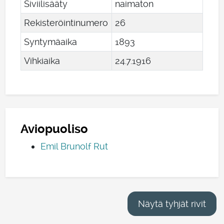
Siviilisääty
naimaton
Rekisteröintinumero
26
Syntymäaika
1893
Vihkiaika
24
.
7
.
1916
Aviopuoliso
Emil Brunolf Rut
Näytä tyhjät rivit