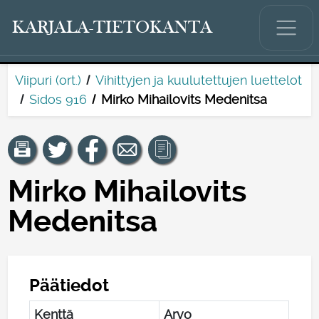
KARJALA-TIETOKANTA
Viipuri (ort.)
Vihittyjen ja kuulutettujen luettelot
Sidos 916
Mirko Mihailovits Medenitsa
Mirko Mihailovits
Medenitsa
Päätiedot
Kenttä
Arvo