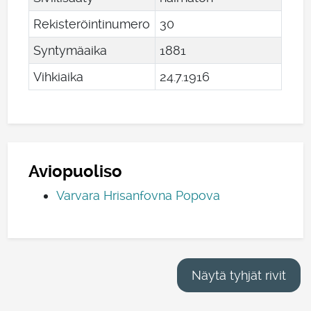
Rekisteröintinumero
30
Syntymäaika
1881
Vihkiaika
24
.
7
.
1916
Aviopuoliso
Varvara Hrisanfovna Popova
Näytä tyhjät rivit