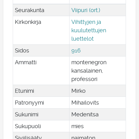
Seurakunta
Viipuri (ort.)
Kirkonkirja
Vihittyjen ja
kuulutettujen
luettelot
Sidos
916
Ammatti
montenegron
kansalainen,
professori
Etunimi
Mirko
Patronyymi
Mihailovits
Sukunimi
Medenitsa
Sukupuoli
mies
Siviilisääty
naimaton