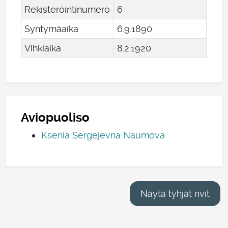
Rekisteröintinumero
6
Syntymäaika
6
.
9
.
1890
Vihkiaika
8
.
2
.
1920
Aviopuoliso
Ksenia Sergejevna Naumova
Näytä tyhjät rivit