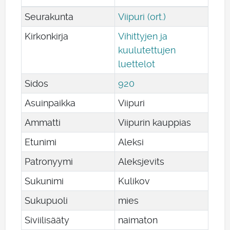
Seurakunta
Viipuri (ort.)
Kirkonkirja
Vihittyjen ja
kuulutettujen
luettelot
Sidos
920
Asuinpaikka
Viipuri
Ammatti
Viipurin kauppias
Etunimi
Aleksi
Patronyymi
Aleksjevits
Sukunimi
Kulikov
Sukupuoli
mies
Siviilisääty
naimaton