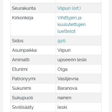
Seurakunta
Viipuri (ort.)
Kirkonkirja
Vihittyjen ja
kuulutettujen
luettelot
Sidos
920
Asuinpaikka
Viipuri
Ammatti
upseerin leski
Etunimi
Olga
Patronyymi
Vasiljevna
Sukunimi
Baranova
Sukupuoli
nainen
Siviilisääty
leski