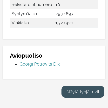
Rekisteröintinumero
10
Syntymäaika
29
.
7
.
1897
Vihkiaika
15
.
2
.
1920
Aviopuoliso
Georgi Petrovits Dik
Näytä tyhjät rivit