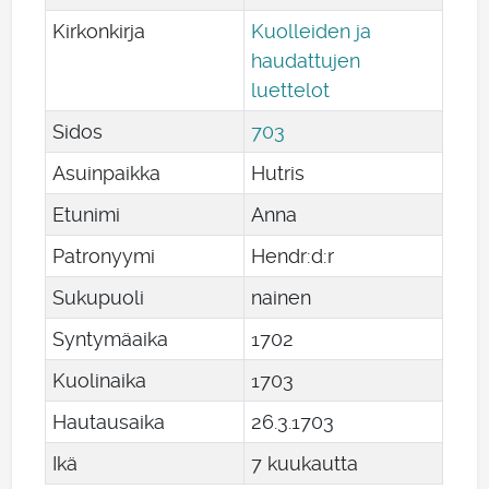
Kirkonkirja
Kuolleiden ja
haudattujen
luettelot
Sidos
703
Asuinpaikka
Hutris
Etunimi
Anna
Patronyymi
Hendr:d:r
Sukupuoli
nainen
Syntymäaika
1702
Kuolinaika
1703
Hautausaika
26
.
3
.
1703
Ikä
7 kuukautta