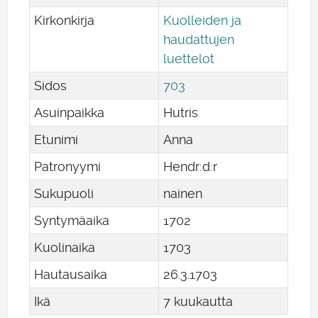
Kirkonkirja
Kuolleiden ja
haudattujen
luettelot
Sidos
703
Asuinpaikka
Hutris
Etunimi
Anna
Patronyymi
Hendr:d:r
Sukupuoli
nainen
Syntymäaika
1702
Kuolinaika
1703
Hautausaika
26
.
3
.
1703
Ikä
7 kuukautta