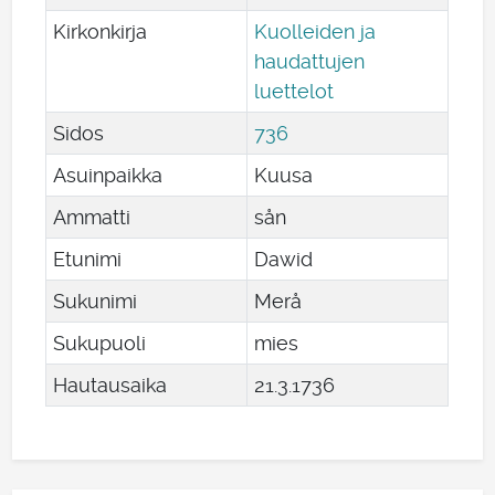
Kirkonkirja
Kuolleiden ja
haudattujen
luettelot
Sidos
736
Asuinpaikka
Kuusa
Ammatti
sån
Etunimi
Dawid
Sukunimi
Merå
Sukupuoli
mies
Hautausaika
21
.
3
.
1736