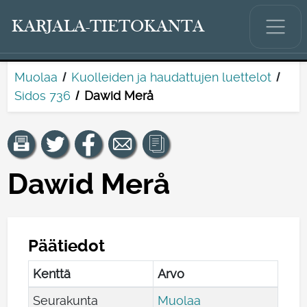
KARJALA-TIETOKANTA
Muolaa
Kuolleiden ja haudattujen luettelot
Sidos 736
Dawid Merå
Dawid Merå
Päätiedot
Kenttä
Arvo
Seurakunta
Muolaa