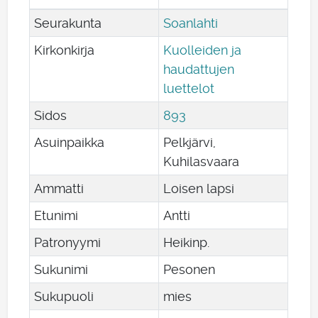
Seurakunta
Soanlahti
Kirkonkirja
Kuolleiden ja
haudattujen
luettelot
Sidos
893
Asuinpaikka
Pelkjärvi,
Kuhilasvaara
Ammatti
Loisen lapsi
Etunimi
Antti
Patronyymi
Heikinp.
Sukunimi
Pesonen
Sukupuoli
mies