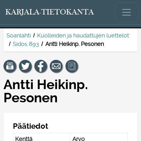
KARJALA-TIETOKANTA
Soanlahti
Kuolleiden ja haudattujen luettelot
Sidos 893
Antti Heikinp. Pesonen
Antti Heikinp.
Pesonen
Päätiedot
Kenttä
Arvo