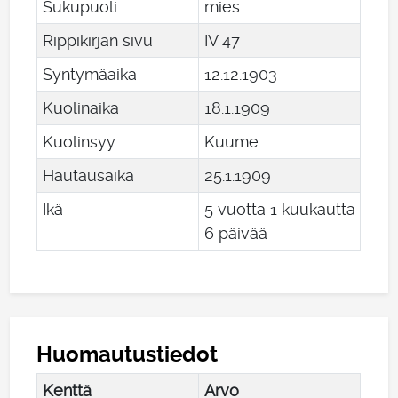
Sukupuoli
mies
Rippikirjan sivu
IV 47
Syntymäaika
12
.
12
.
1903
Kuolinaika
18
.
1
.
1909
Kuolinsyy
Kuume
Hautausaika
25
.
1
.
1909
Ikä
5 vuotta 1 kuukautta
6 päivää
Huomautustiedot
Kenttä
Arvo