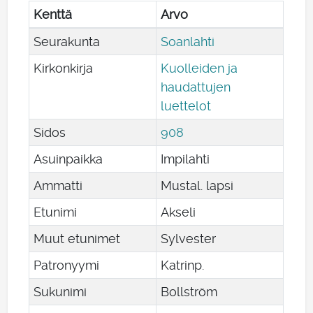
Kenttä
Arvo
Seurakunta
Soanlahti
Kirkonkirja
Kuolleiden ja
haudattujen
luettelot
Sidos
908
Asuinpaikka
Impilahti
Ammatti
Mustal. lapsi
Etunimi
Akseli
Muut etunimet
Sylvester
Patronyymi
Katrinp.
Sukunimi
Bollström