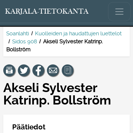
KARJALA-TIETOKANTA
Soanlahti
Kuolleiden ja haudattujen luettelot
Sidos 908
Akseli Sylvester Katrinp.
Bollström
Akseli Sylvester
Katrinp. Bollström
Päätiedot