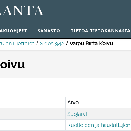
KANTA
AKUOHJEET
SANASTO
TIETOA TIETOKANNASTA
ujen luettelot
Sidos 942
Varpu Riitta Koivu
Koivu
Arvo
Suojärvi
Kuolleiden ja haudattujen 