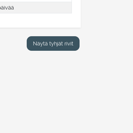
päivää
Näytä tyhjät rivit