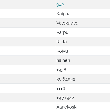
942
Kaipaa
Valokuv.lp.
Varpu
Riitta
Koivu
nainen
1938
30
.
6
.
1942
1110
19
.
7
.
1942
Äänekoski