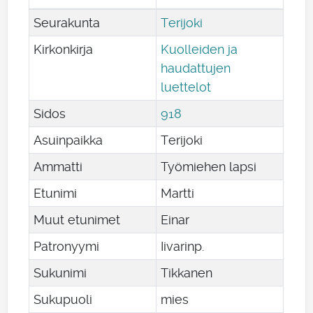
Seurakunta
Terijoki
Kirkonkirja
Kuolleiden ja
haudattujen
luettelot
Sidos
918
Asuinpaikka
Terijoki
Ammatti
Työmiehen lapsi
Etunimi
Martti
Muut etunimet
Einar
Patronyymi
Iivarinp.
Sukunimi
Tikkanen
Sukupuoli
mies