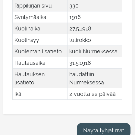
Rippikirjan sivu
330
Syntymäaika
1916
Kuolinaika
27
.
5
.
1918
Kuolinsyy
tulirokko
Kuoleman lisätieto
kuoli Nurmeksessa
Hautausaika
31
.
5
.
1918
Hautauksen
haudattiin
lisätieto
Nurmeksessa
Ikä
2 vuotta 22 päivää
Näytä tyhjät rivit