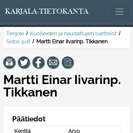
KARJALA-TIETOKANTA
Terijoki
Kuolleiden ja haudattujen luettelot
Sidos 918
Martti Einar Iivarinp. Tikkanen
Martti Einar Iivarinp.
Tikkanen
Päätiedot
Kenttä
Arvo