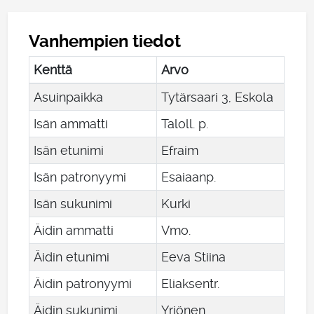
Vanhempien tiedot
Kenttä
Arvo
Asuinpaikka
Tytärsaari 3, Eskola
Isän ammatti
Taloll. p.
Isän etunimi
Efraim
Isän patronyymi
Esaiaanp.
Isän sukunimi
Kurki
Äidin ammatti
Vmo.
Äidin etunimi
Eeva Stiina
Äidin patronyymi
Eliaksentr.
Äidin sukunimi
Yrjönen