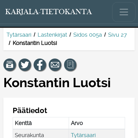
KARJALA-TIETOKANTA
Tytärsaari
Lastenkirjat
Sidos 005a
Sivu 27
Konstantin Luotsi
Konstantin Luotsi
Päätiedot
Kenttä
Arvo
Seurakunta
Tytärsaari