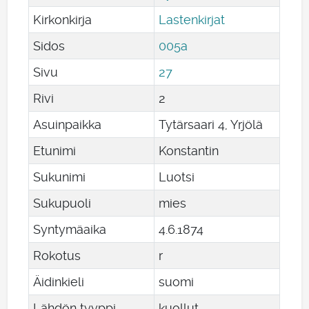
Kirkonkirja
Lastenkirjat
Sidos
005a
Sivu
27
Rivi
2
Asuinpaikka
Tytärsaari 4, Yrjölä
Etunimi
Konstantin
Sukunimi
Luotsi
Sukupuoli
mies
Syntymäaika
4
.
6
.
1874
Rokotus
r
Äidinkieli
suomi
Lähdön tyyppi
kuollut